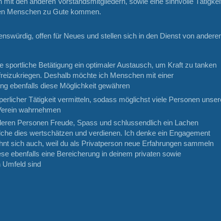
mit den anderen Vorstandsmitgliedern, sowie eine sinnvolle Tätigkei
en Menschen zu Gute kommen.
benswürdig, offen für Neues und stellen sich in den Dienst von andere
ie sportliche Betätigung ein optimaler Austausch, um Kraft zu tanken
freizukriegen. Deshalb möchte ich Menschen mit einer
ung ebenfalls diese Möglichkeit gewähren
erlicher Tätigkeit vermitteln, sodass möglichst viele Personen unser
Verein wahrnehmen
eren Personen Freude, Spass und schlussendlich ein Lachen
elche dies wertschätzen und verdienen. Ich denke ein Engagement
nt sich auch, weil du als Privatperson neue Erfahrungen sammeln
ese ebenfalls eine Bereicherung in deinem privaten sowie
n Umfeld sind