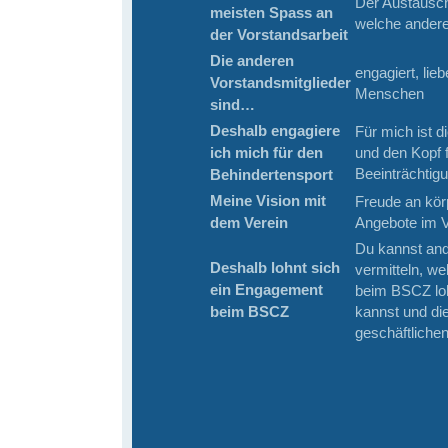
Der Austausch 
meisten Spass an
welche ander
der Vorstandsarbeit
Die anderen
engagiert, lie
Vorstandsmitglieder
Menschen
sind…
Deshalb engagiere
Für mich ist d
ich mich für den
und den Kopf 
Beeinträchtig
Behindertensport
Meine Vision mit
Freude an körp
dem Verein
Angebote im 
Du kannst and
Deshalb lohnt sich
vermitteln, w
ein Engagement
beim BSCZ loh
beim BSCZ
kannst und di
geschäftliche